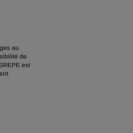
ages au
ibilité de
e SREPE est
ent